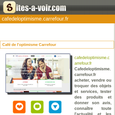
cafedeloptimisme.carrefour.fr
Café de l'optimisme Carrefour
cafedeloptimisme.c
arrefour.fr
Cafedeloptimisme.
carrefour.fr
acheter, vendre ou
troquer des objets
et services, tester
des produits et
donner son avis,
connaître toute
l'actualité et les