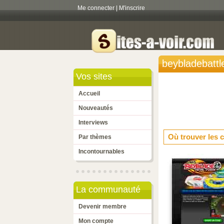
Me connecter
|
M'inscrire
beybladebattle
Vos sites
Accueil
Nouveautés
Interviews
Où trouver les 
Par thèmes
Incontournables
La communauté
Devenir membre
Mon compte