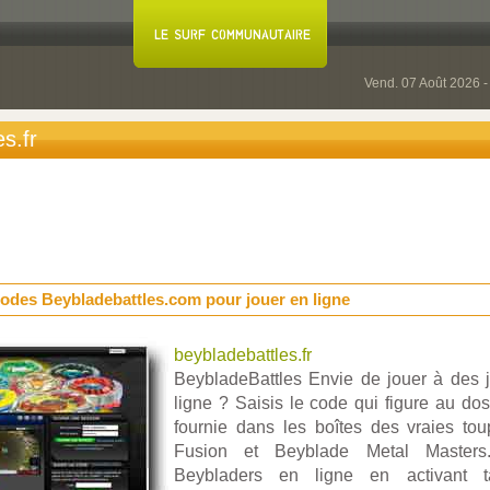
Vend. 07 Août 2026 
s.fr
codes Beybladebattles.com pour jouer en ligne
beybladebattles.fr
BeybladeBattles Envie de jouer à des
ligne ? Saisis le code qui figure au dos
fournie dans les boîtes des vraies to
Fusion et Beyblade Metal Masters. 
Beybladers en ligne en activant 