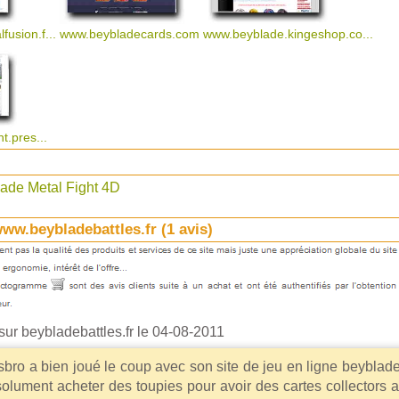
usion.f...
www.beybladecards.com
www.beyblade.kingeshop.co...
t.pres...
ade Metal Fight 4D
www.beybladebattles.fr (
1
avis)
sur beybladebattles.fr
le 04-08-2011
bro a bien joué le coup avec son site de jeu en ligne beyblades
olument acheter des toupies pour avoir des cartes collectors 