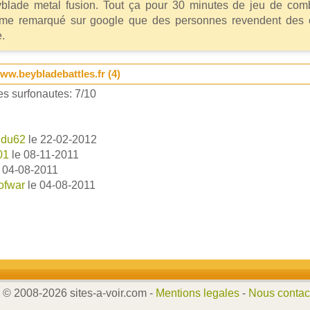
blade metal fusion. Tout ça pour 30 minutes de jeu de comb
me remarqué sur google que des personnes revendent des c
.
ww.beybladebattles.fr (
4
)
s surfonautes:
7
/
10
 du62
le 22-02-2012
01
le 08-11-2011
 04-08-2011
ofwar
le 04-08-2011
© 2008-2026 sites-a-voir.com -
Mentions legales
-
Nous contac