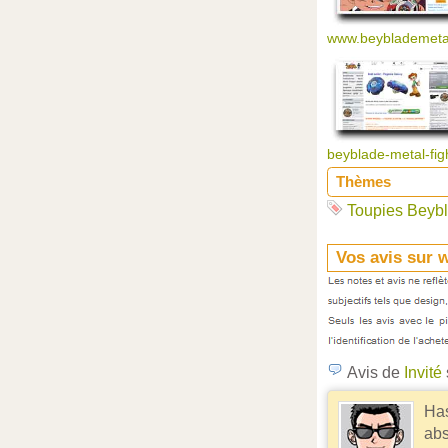
www.beyblademetalf
beyblade-metal-figh
Thèmes
Toupies Beybl
Vos avis sur 
Avis de
Invité
Has
abs