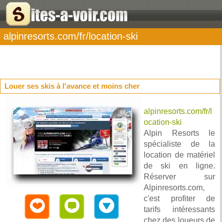
alpinresorts.com/fr/location-ski
Louer ses skis à l'avance et moins cher
alpinresorts.com/fr/l
ocation-ski
Alpin Resorts le
spécialiste de la
location de matériel
de ski en ligne.
Réserver sur
Alpinresorts.com,
c'est profiter de
tarifs intéressants
chez des loueurs de